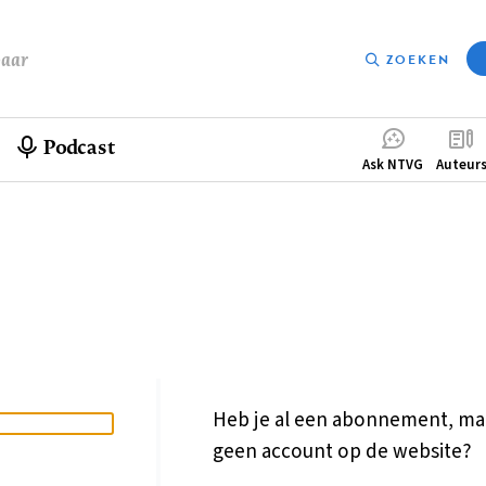
baar
ZOEKEN
Podcast
Compleme
Ask NTVG
Auteur
menu
Heb je al een abonnement, ma
geen account op de website?