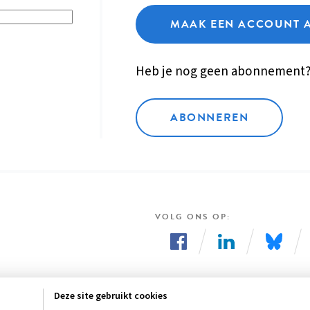
MAAK EEN ACCOUNT 
Heb je nog geen abonnement
ABONNEREN
VOLG ONS OP
Volg
Volg
Volg
ons
ons
ons
Deze site gebruikt cookies
op
op
op