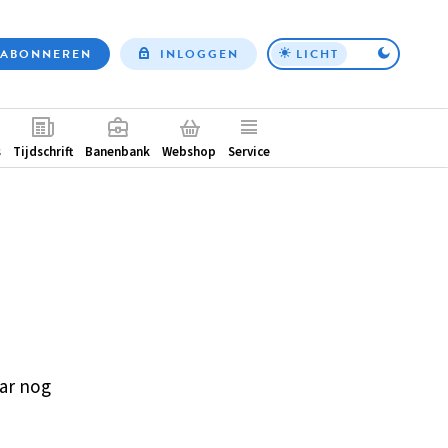
ABONNEREN
INLOGGEN
LICHT
Top
nav
ntair
s
Tijdschrift
Banenbank
Webshop
Service
ar nog