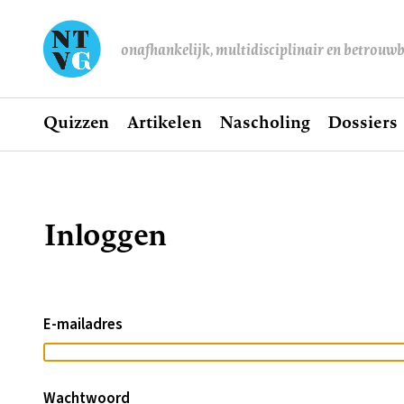
onafhankelijk, multidisciplinair en betrouw
Home
Quizzen
Artikelen
Nascholing
Dossiers
Hoofdnavigatie
Inloggen
Kruimelpad
E-mailadres
Wachtwoord