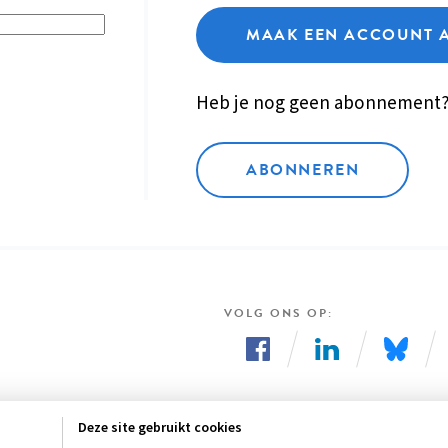
MAAK EEN ACCOUNT 
Heb je nog geen abonnement
ABONNEREN
VOLG ONS OP
Volg
Volg
Volg
ons
ons
ons
Deze site gebruikt cookies
op
op
op