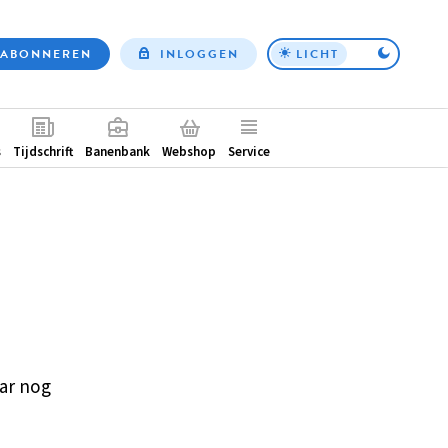
ABONNEREN
INLOGGEN
LICHT
Top
nav
ntair
s
Tijdschrift
Banenbank
Webshop
Service
ar nog