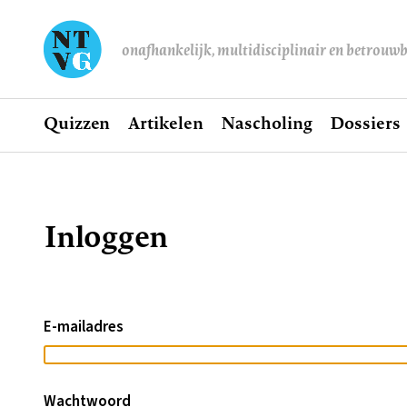
onafhankelijk, multidisciplinair en betrouw
Home
Quizzen
Artikelen
Nascholing
Dossiers
Hoofdnavigatie
Inloggen
Kruimelpad
E-mailadres
Wachtwoord