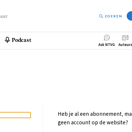
baar
ZOEKEN
Podcast
Compleme
Ask NTVG
Auteur
menu
Heb je al een abonnement, ma
geen account op de website?