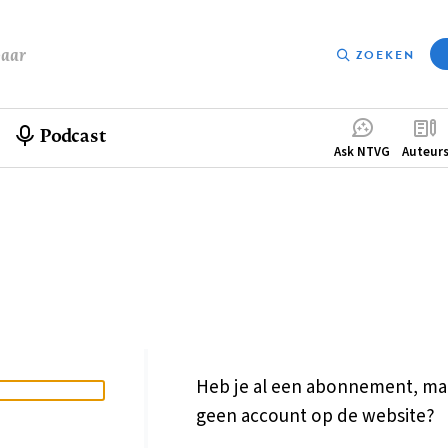
baar
ZOEKEN
Podcast
Compleme
Ask NTVG
Auteur
menu
Heb je al een abonnement, ma
geen account op de website?