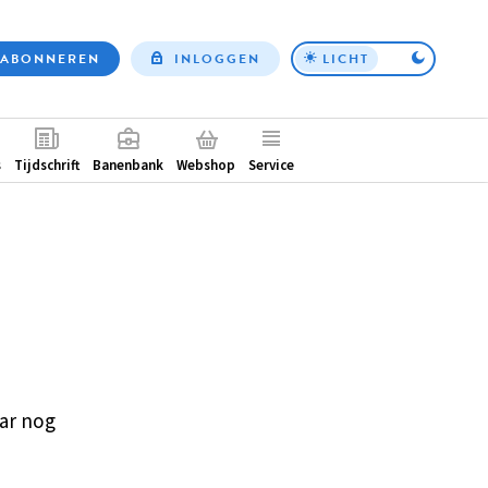
ABONNEREN
INLOGGEN
LICHT
Top
nav
ntair
s
Tijdschrift
Banenbank
Webshop
Service
ar nog