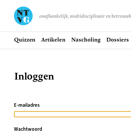
onafhankelijk, multidisciplinair en betrouw
Home
Quizzen
Artikelen
Nascholing
Dossiers
Hoofdnavigatie
Inloggen
Kruimelpad
E-mailadres
Wachtwoord