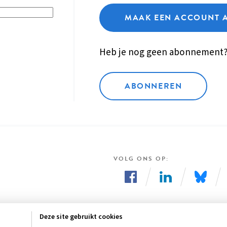
MAAK EEN ACCOUNT 
Heb je nog geen abonnement
ABONNEREN
VOLG ONS OP
Volg
Volg
Volg
ons
ons
ons
Deze site gebruikt cookies
op
op
op