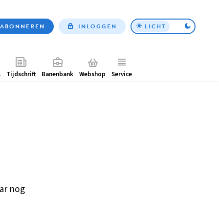
ABONNEREN
INLOGGEN
LICHT
Top
nav
ntair
s
Tijdschrift
Banenbank
Webshop
Service
ar nog