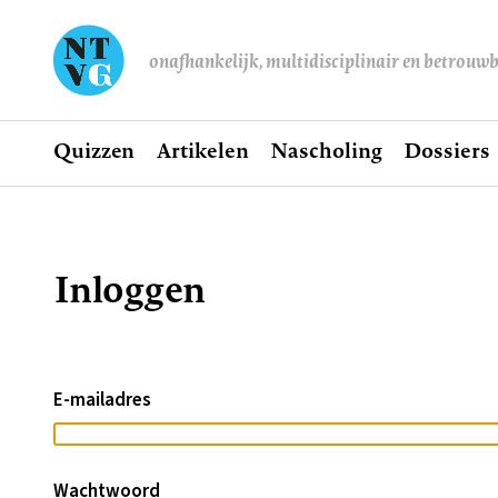
onafhankelijk, multidisciplinair en betrouw
Home
Quizzen
Artikelen
Nascholing
Dossiers
Hoofdnavigatie
Inloggen
Kruimelpad
E-mailadres
Wachtwoord