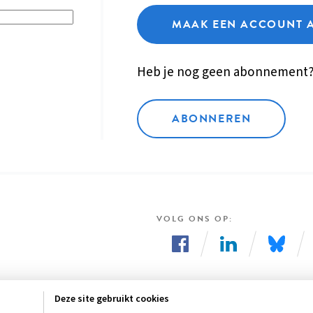
MAAK EEN ACCOUNT 
Heb je nog geen abonnement
ABONNEREN
VOLG ONS OP
Volg
Volg
Volg
ons
ons
ons
Deze site gebruikt cookies
op
op
op