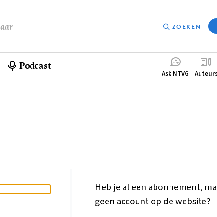
baar
ZOEKEN
Podcast
Compleme
Ask NTVG
Auteur
menu
Heb je al een abonnement, ma
geen account op de website?