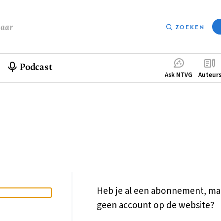
baar
ZOEKEN
Podcast
Compleme
Ask NTVG
Auteur
menu
Heb je al een abonnement, ma
geen account op de website?