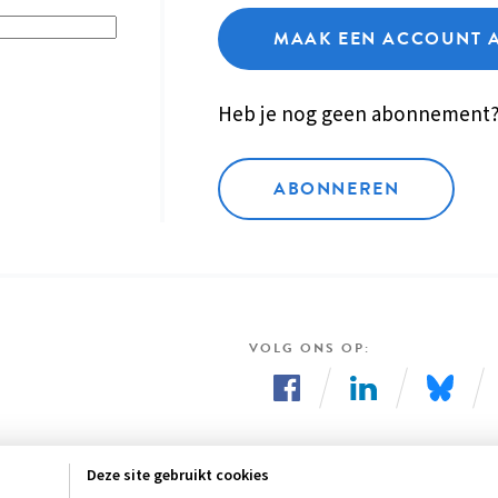
MAAK EEN ACCOUNT 
Heb je nog geen abonnement
ABONNEREN
VOLG ONS OP
Volg
Volg
Volg
ons
ons
ons
Deze site gebruikt cookies
op
op
op