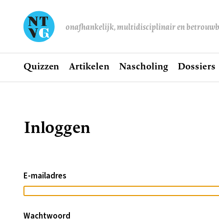
onafhankelijk, multidisciplinair en betrouw
Home
Quizzen
Artikelen
Nascholing
Dossiers
Hoofdnavigatie
Inloggen
Kruimelpad
E-mailadres
Wachtwoord