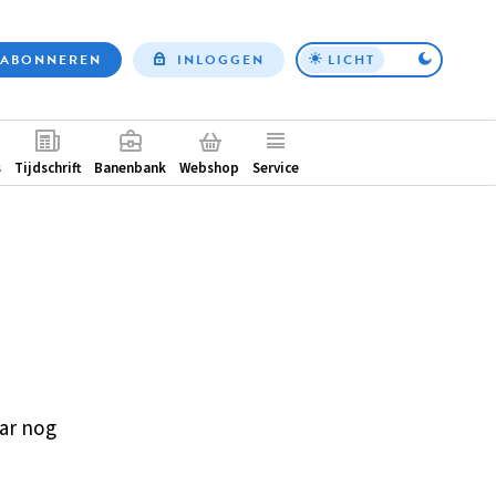
ABONNEREN
INLOGGEN
LICHT
Top
nav
ntair
s
Tijdschrift
Banenbank
Webshop
Service
ar nog