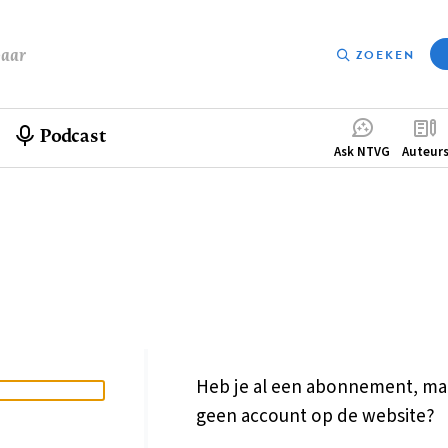
baar
ZOEKEN
Podcast
Compleme
Ask NTVG
Auteur
menu
Heb je al een abonnement, ma
geen account op de website?