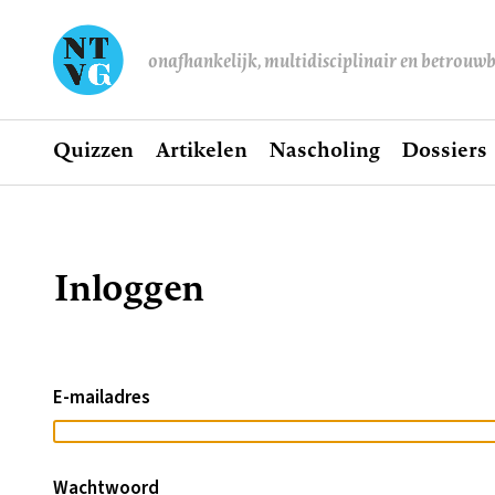
onafhankelijk, multidisciplinair en betrouw
Home
Quizzen
Artikelen
Nascholing
Dossiers
Hoofdnavigatie
Inloggen
Kruimelpad
E-mailadres
Wachtwoord