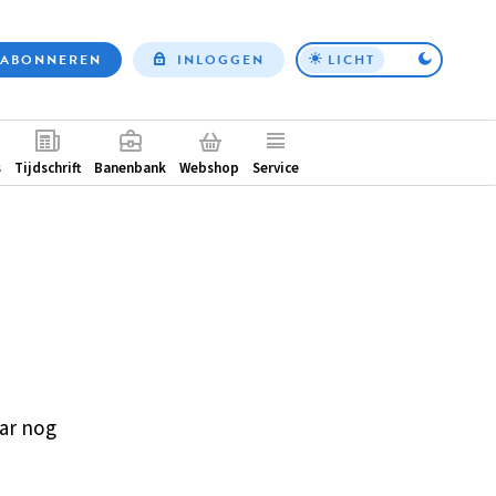
ABONNEREN
INLOGGEN
LICHT
Top
nav
ntair
s
Tijdschrift
Banenbank
Webshop
Service
ar nog