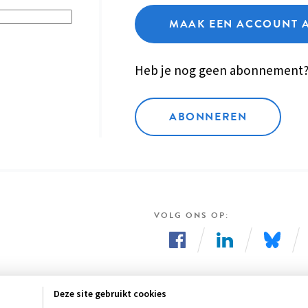
MAAK EEN ACCOUNT 
Heb je nog geen abonnement
ABONNEREN
VOLG ONS OP
Volg
Volg
Volg
ons
ons
ons
Deze site gebruikt cookies
op
op
op