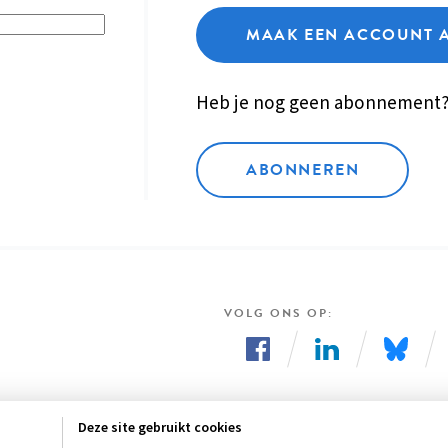
MAAK EEN ACCOUNT 
Heb je nog geen abonnement
ABONNEREN
VOLG ONS OP
Volg
Volg
Volg
ons
ons
ons
Deze site gebruikt cookies
op
op
op