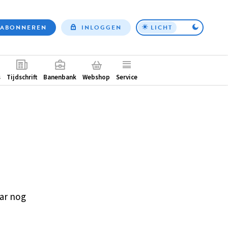
ABONNEREN
INLOGGEN
LICHT
Top
nav
ntair
s
Tijdschrift
Banenbank
Webshop
Service
ar nog