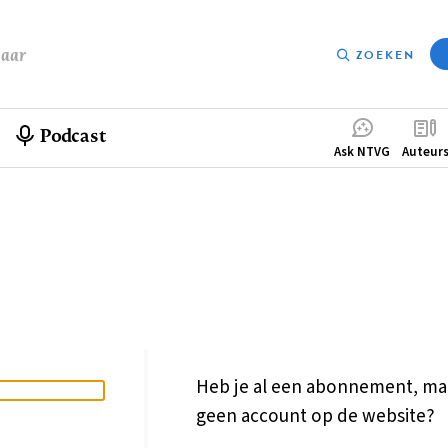
baar
ZOEKEN
Podcast
Compleme
Ask NTVG
Auteur
menu
Heb je al een abonnement, ma
geen account op de website?