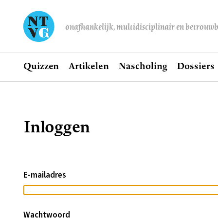
onafhankelijk, multidisciplinair en betrouw
Home
Quizzen
Artikelen
Nascholing
Dossiers
Hoofdnavigatie
Inloggen
Kruimelpad
E-mailadres
Wachtwoord