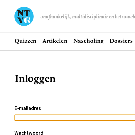
onafhankelijk, multidisciplinair en betrouw
Home
Quizzen
Artikelen
Nascholing
Dossiers
Hoofdnavigatie
Inloggen
Kruimelpad
E-mailadres
Wachtwoord