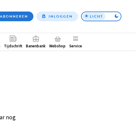
ABONNEREN
INLOGGEN
LICHT
Top
nav
ntair
s
Tijdschrift
Banenbank
Webshop
Service
ar nog