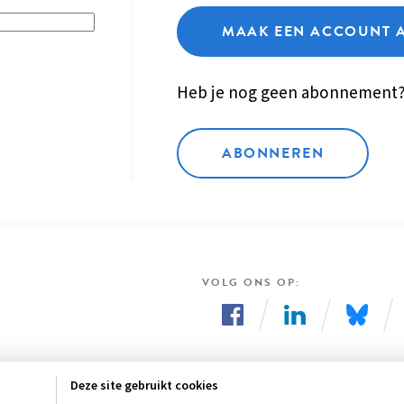
MAAK EEN ACCOUNT 
Heb je nog geen abonnement
ABONNEREN
VOLG ONS OP
Volg
Volg
Volg
ons
ons
ons
Deze site gebruikt cookies
op
op
op