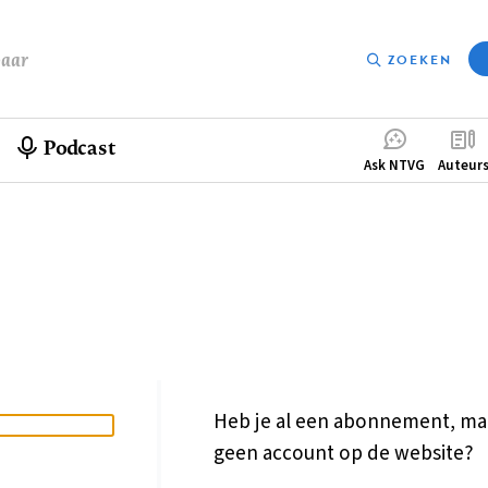
baar
ZOEKEN
Podcast
Compleme
Ask NTVG
Auteur
menu
Heb je al een abonnement, ma
geen account op de website?