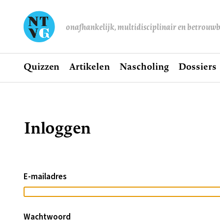
onafhankelijk, multidisciplinair en betrouw
Home
Quizzen
Artikelen
Nascholing
Dossiers
Hoofdnavigatie
Inloggen
Kruimelpad
E-mailadres
Wachtwoord