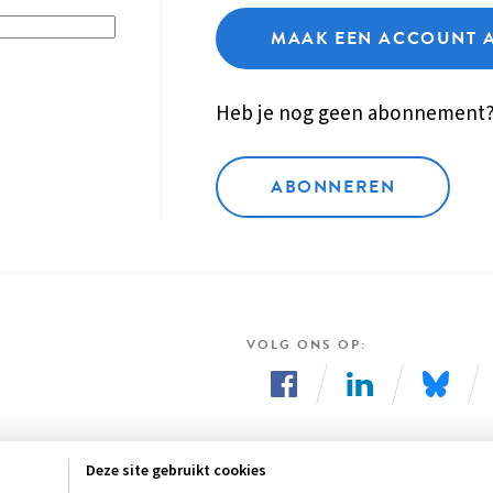
MAAK EEN ACCOUNT 
Heb je nog geen abonnement
ABONNEREN
VOLG ONS OP
Volg
Volg
Volg
ons
ons
ons
Deze site gebruikt cookies
op
op
op