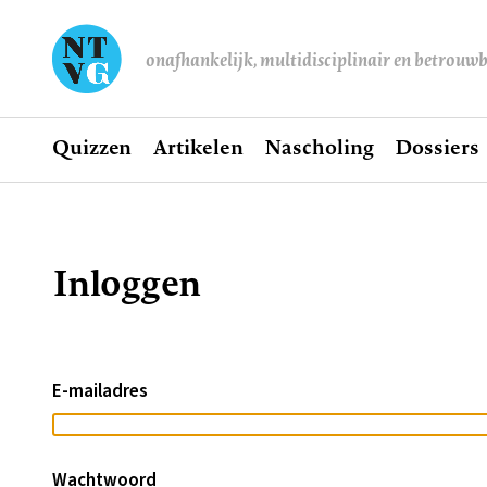
onafhankelijk, multidisciplinair en betrouw
Home
Quizzen
Artikelen
Nascholing
Dossiers
Hoofdnavigatie
Inloggen
Kruimelpad
E-mailadres
Wachtwoord