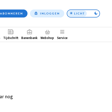
ABONNEREN
INLOGGEN
LICHT
Top
nav
ntair
s
Tijdschrift
Banenbank
Webshop
Service
ar nog