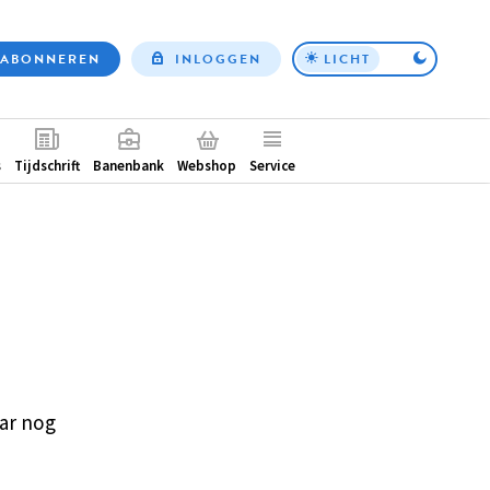
ABONNEREN
INLOGGEN
LICHT
Top
nav
ntair
s
Tijdschrift
Banenbank
Webshop
Service
ar nog