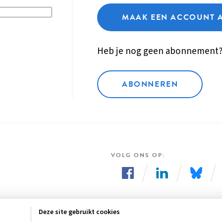
MAAK EEN ACCOUNT 
Heb je nog geen abonnement
ABONNEREN
VOLG ONS OP
Volg
Volg
Volg
ons
ons
ons
Deze site gebruikt cookies
op
op
op