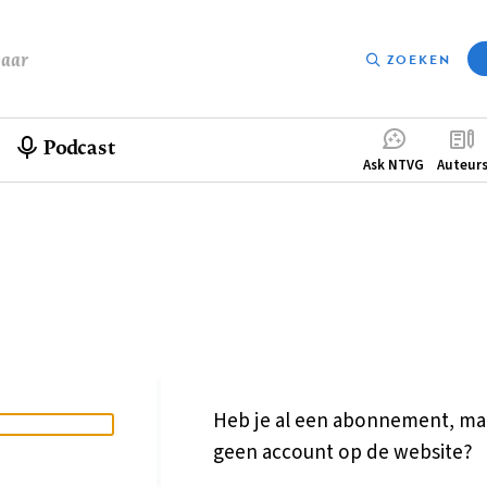
baar
ZOEKEN
Podcast
Compleme
Ask NTVG
Auteur
menu
Heb je al een abonnement, ma
geen account op de website?