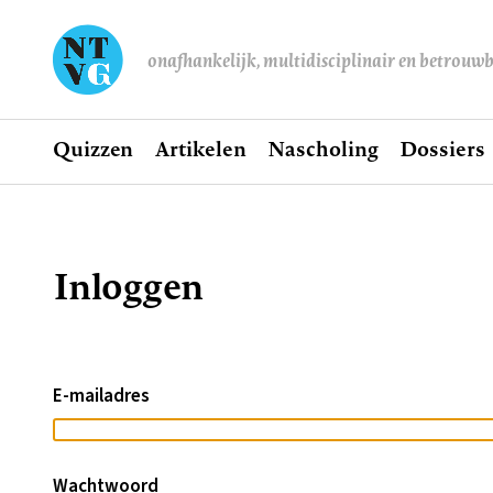
onafhankelijk, multidisciplinair en betrouw
Home
Quizzen
Artikelen
Nascholing
Dossiers
Hoofdnavigatie
Inloggen
Kruimelpad
E-mailadres
Wachtwoord