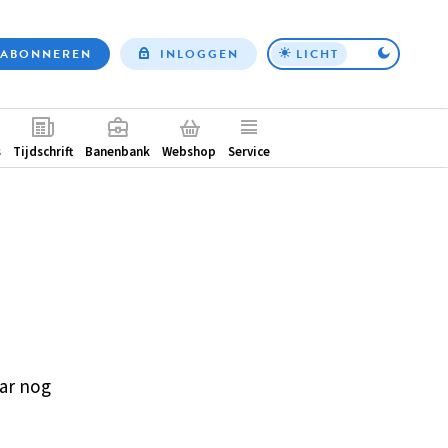
ABONNEREN
INLOGGEN
LICHT
Top
nav
ntair
s
Tijdschrift
Banenbank
Webshop
Service
ar nog