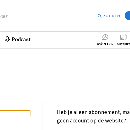
baar
ZOEKEN
Podcast
Compleme
Ask NTVG
Auteur
menu
Heb je al een abonnement, ma
geen account op de website?