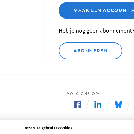
MAAK EEN ACCOUNT 
Heb je nog geen abonnement
ABONNEREN
VOLG ONS OP
Volg
Volg
Volg
ons
ons
ons
Deze site gebruikt cookies
op
op
op