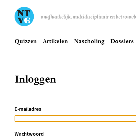
onafhankelijk, multidisciplinair en betrouw
Home
Quizzen
Artikelen
Nascholing
Dossiers
Hoofdnavigatie
Inloggen
Kruimelpad
E-mailadres
Wachtwoord