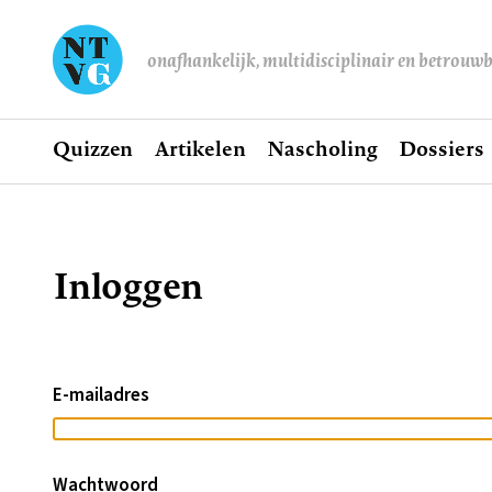
onafhankelijk, multidisciplinair en betrouw
Home
Quizzen
Artikelen
Nascholing
Dossiers
Hoofdnavigatie
Inloggen
Kruimelpad
E-mailadres
Wachtwoord