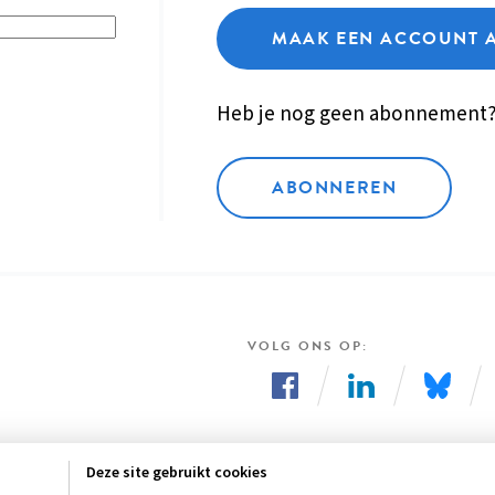
MAAK EEN ACCOUNT 
Heb je nog geen abonnement
ABONNEREN
VOLG ONS OP
Volg
Volg
Volg
ons
ons
ons
Deze site gebruikt cookies
op
op
op