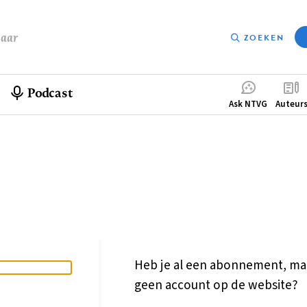
baar
ZOEKEN
Podcast
Compleme
Ask NTVG
Auteur
menu
Heb je al een abonnement, ma
geen account op de website?