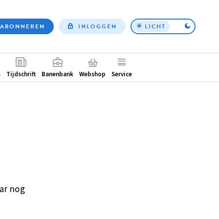
ABONNEREN
INLOGGEN
LICHT
Top
nav
ntair
s
Tijdschrift
Banenbank
Webshop
Service
ar nog