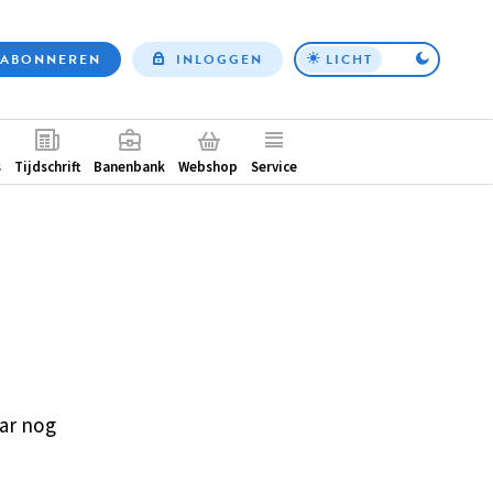
ABONNEREN
INLOGGEN
LICHT
Top
nav
ntair
s
Tijdschrift
Banenbank
Webshop
Service
ar nog