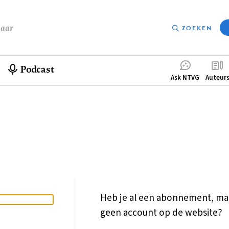
baar
ZOEKEN
Podcast
Compleme
Ask NTVG
Auteur
menu
Heb je al een abonnement, ma
geen account op de website?