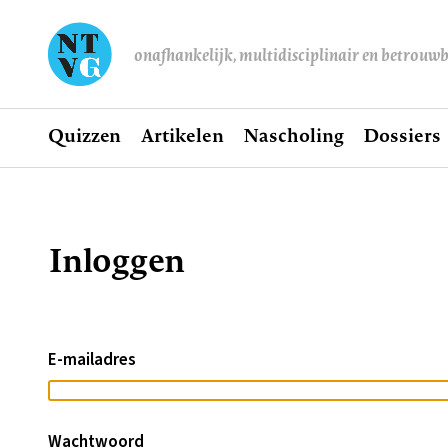
onafhankelijk, multidisciplinair en betrouw
Home
Quizzen
Artikelen
Nascholing
Dossiers
Hoofdnavigatie
Inloggen
Kruimelpad
E-mailadres
Wachtwoord