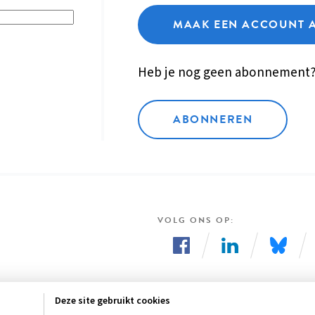
MAAK EEN ACCOUNT 
Heb je nog geen abonnement
ABONNEREN
VOLG ONS OP
Volg
Volg
Volg
ons
ons
ons
Deze site gebruikt cookies
op
op
op