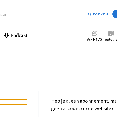
baar
ZOEKEN
Podcast
Compleme
Ask NTVG
Auteur
menu
Heb je al een abonnement, ma
geen account op de website?