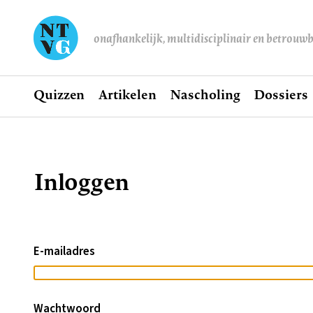
onafhankelijk, multidisciplinair en betrouw
Home
Quizzen
Artikelen
Nascholing
Dossiers
Hoofdnavigatie
Inloggen
Kruimelpad
E-mailadres
Wachtwoord