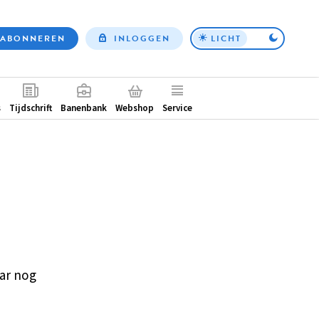
ABONNEREN
INLOGGEN
LICHT
Top
nav
ntair
s
Tijdschrift
Banenbank
Webshop
Service
ar nog