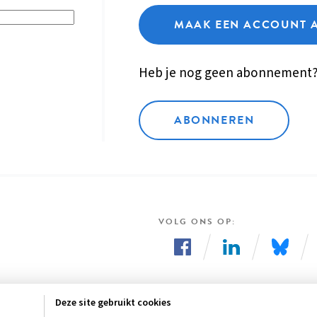
MAAK EEN ACCOUNT 
Heb je nog geen abonnement
ABONNEREN
VOLG ONS OP
Volg
Volg
Volg
ons
ons
ons
Deze site gebruikt cookies
op
op
op