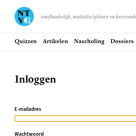
onafhankelijk, multidisciplinair en betrouw
Home
Quizzen
Artikelen
Nascholing
Dossiers
Hoofdnavigatie
Inloggen
Kruimelpad
E-mailadres
Wachtwoord