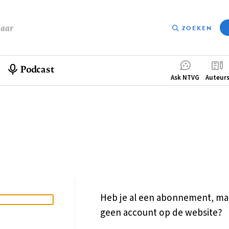
baar
ZOEKEN
Podcast
Compleme
Ask NTVG
Auteur
menu
Heb je al een abonnement, ma
geen account op de website?