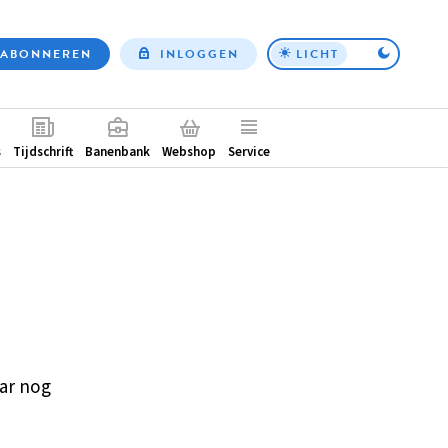
ABONNEREN
INLOGGEN
LICHT
Top
nav
ntair
s
Tijdschrift
Banenbank
Webshop
Service
ar nog