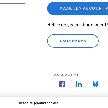
MAAK EEN ACCOUNT 
Heb je nog geen abonnement
ABONNEREN
VOLG ONS OP
Volg
Volg
Volg
ons
ons
ons
Deze site gebruikt cookies
op
op
op