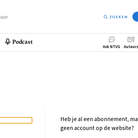
baar
ZOEKEN
Podcast
Compleme
Ask NTVG
Auteur
menu
Heb je al een abonnement, ma
geen account op de website?