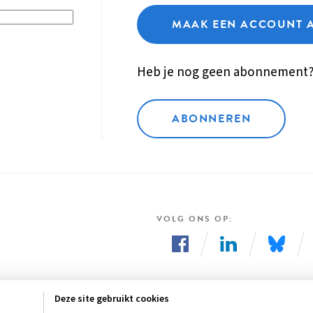
MAAK EEN ACCOUNT 
Heb je nog geen abonnement
ABONNEREN
VOLG ONS OP
Volg
Volg
Volg
ons
ons
ons
Deze site gebruikt cookies
op
op
op