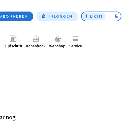
ABONNEREN
INLOGGEN
LICHT
Top
nav
ntair
s
Tijdschrift
Banenbank
Webshop
Service
ar nog