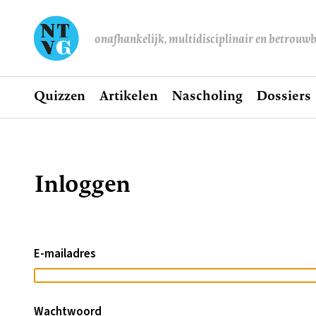
onafhankelijk, multidisciplinair en betrouw
Home
Quizzen
Artikelen
Nascholing
Dossiers
Hoofdnavigatie
Inloggen
Kruimelpad
E-mailadres
Wachtwoord