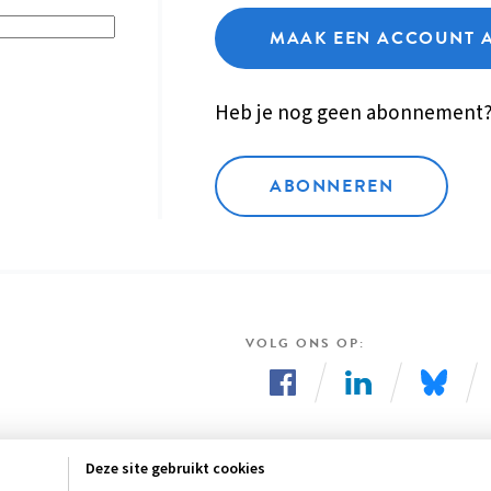
MAAK EEN ACCOUNT 
Heb je nog geen abonnement
ABONNEREN
VOLG ONS OP
Volg
Volg
Volg
ons
ons
ons
Deze site gebruikt cookies
op
op
op