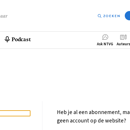
baar
ZOEKEN
Podcast
Compleme
Ask NTVG
Auteur
menu
Heb je al een abonnement, ma
geen account op de website?