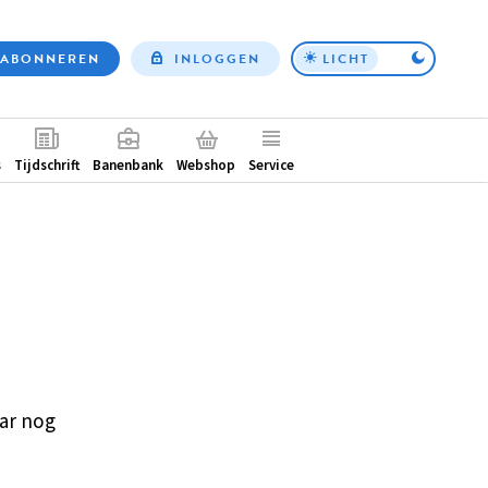
ABONNEREN
INLOGGEN
LICHT
Top
nav
ntair
s
Tijdschrift
Banenbank
Webshop
Service
ar nog