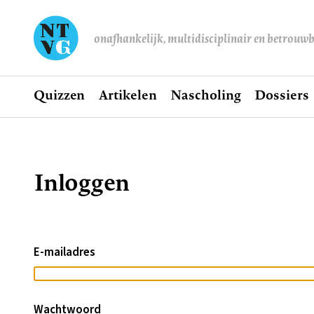
onafhankelijk, multidisciplinair en betrouw
Home
Quizzen
Artikelen
Nascholing
Dossiers
Hoofdnavigatie
Inloggen
Kruimelpad
E-mailadres
Wachtwoord