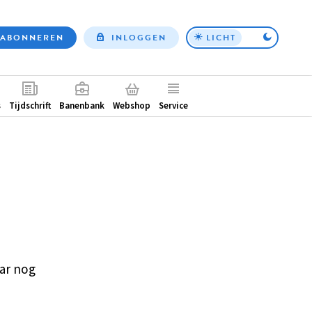
ABONNEREN
INLOGGEN
LICHT
Top
nav
ntair
s
Tijdschrift
Banenbank
Webshop
Service
ar nog