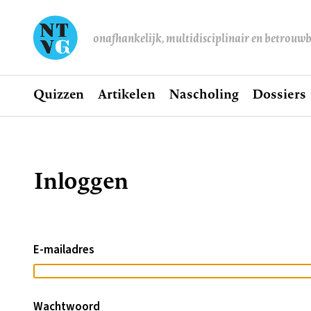
onafhankelijk, multidisciplinair en betrouw
Home
Quizzen
Artikelen
Nascholing
Dossiers
Hoofdnavigatie
Inloggen
Kruimelpad
E-mailadres
Wachtwoord