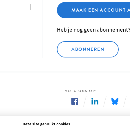
MAAK EEN ACCOUNT 
Heb je nog geen abonnement
ABONNEREN
VOLG ONS OP
Volg
Volg
Volg
ons
ons
ons
Deze site gebruikt cookies
op
op
op