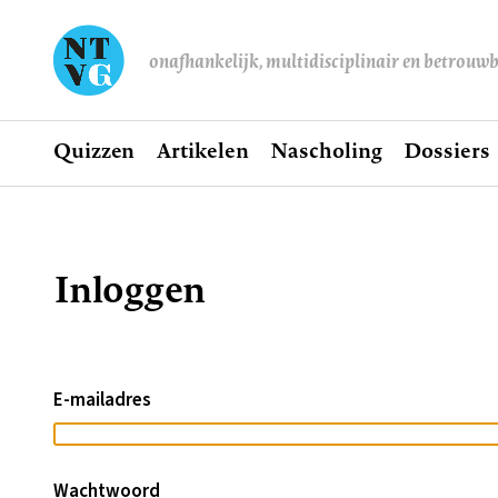
onafhankelijk, multidisciplinair en betrouw
Home
Quizzen
Artikelen
Nascholing
Dossiers
Hoofdnavigatie
Inloggen
Kruimelpad
E-mailadres
Wachtwoord