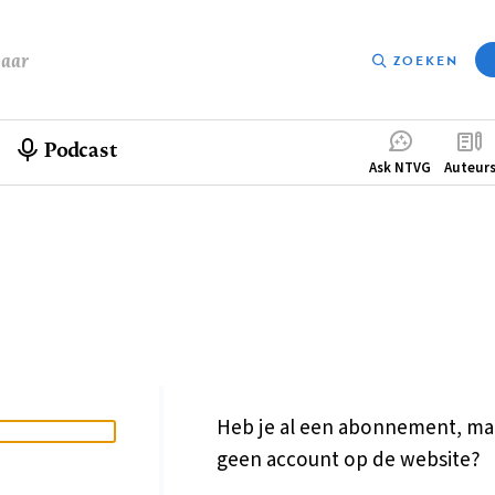
baar
ZOEKEN
Podcast
Compleme
Ask NTVG
Auteur
menu
Heb je al een abonnement, ma
geen account op de website?