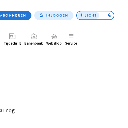
ABONNEREN
INLOGGEN
LICHT
Top
nav
ntair
s
Tijdschrift
Banenbank
Webshop
Service
ar nog