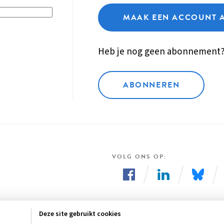
MAAK EEN ACCOUNT 
Heb je nog geen abonnement
ABONNEREN
VOLG ONS OP
Volg
Volg
Volg
ons
ons
ons
Deze site gebruikt cookies
op
op
op