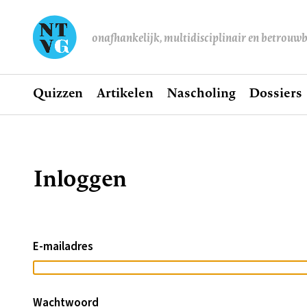
onafhankelijk, multidisciplinair en betrouw
Home
Quizzen
Artikelen
Nascholing
Dossiers
Hoofdnavigatie
Inloggen
Kruimelpad
E-mailadres
Wachtwoord