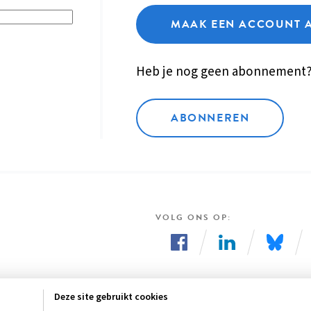
MAAK EEN ACCOUNT 
Heb je nog geen abonnement
ABONNEREN
VOLG ONS OP
Volg
Volg
Volg
ons
ons
ons
Deze site gebruikt cookies
op
op
op