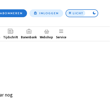
ABONNEREN
INLOGGEN
LICHT
Top
nav
ntair
s
Tijdschrift
Banenbank
Webshop
Service
ar nog