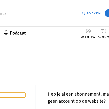
baar
ZOEKEN
Podcast
Compleme
Ask NTVG
Auteur
menu
Heb je al een abonnement, ma
geen account op de website?