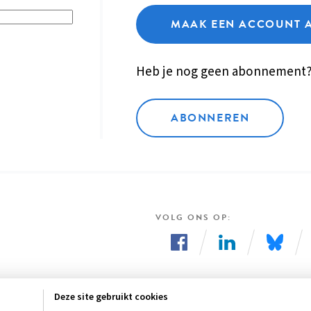
MAAK EEN ACCOUNT 
Heb je nog geen abonnement
ABONNEREN
VOLG ONS OP
Volg
Volg
Volg
ons
ons
ons
Deze site gebruikt cookies
op
op
op