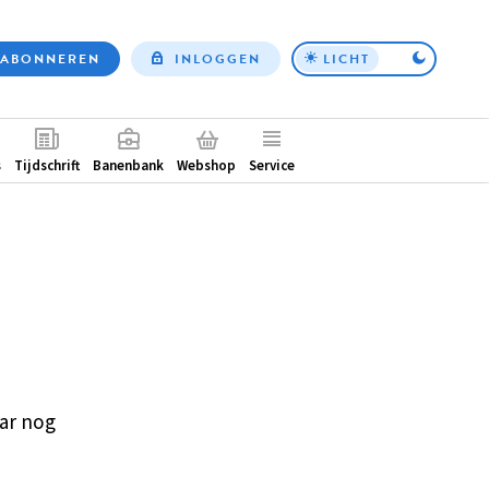
ABONNEREN
INLOGGEN
LICHT
Top
nav
ntair
s
Tijdschrift
Banenbank
Webshop
Service
ar nog