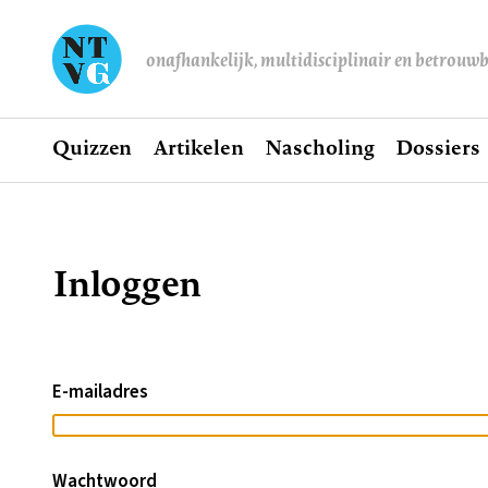
onafhankelijk, multidisciplinair en betrouw
Home
Quizzen
Artikelen
Nascholing
Dossiers
Hoofdnavigatie
Inloggen
Kruimelpad
E-mailadres
Wachtwoord