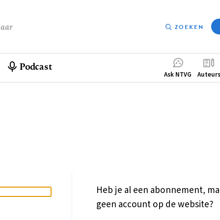
baar
ZOEKEN
Podcast
Compleme
Ask NTVG
Auteur
menu
Heb je al een abonnement, ma
geen account op de website?