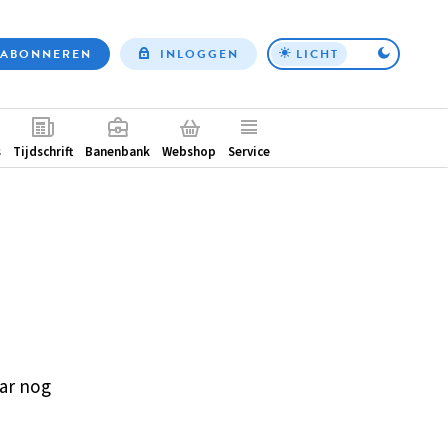
ABONNEREN
INLOGGEN
LICHT
Top
nav
ntair
s
Tijdschrift
Banenbank
Webshop
Service
ar nog