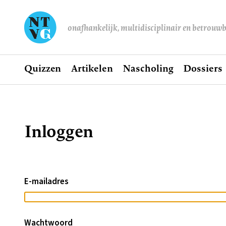
onafhankelijk, multidisciplinair en betrouw
Home
Quizzen
Artikelen
Nascholing
Dossiers
Hoofdnavigatie
Inloggen
Kruimelpad
E-mailadres
Wachtwoord