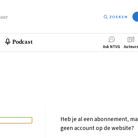
baar
ZOEKEN
Podcast
Compleme
Ask NTVG
Auteur
menu
Heb je al een abonnement, ma
geen account op de website?