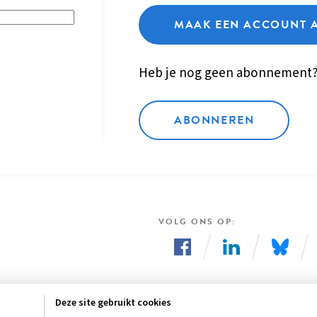
MAAK EEN ACCOUNT 
Heb je nog geen abonnement
ABONNEREN
VOLG ONS OP
Volg
Volg
Volg
ons
ons
ons
Deze site gebruikt cookies
op
op
op