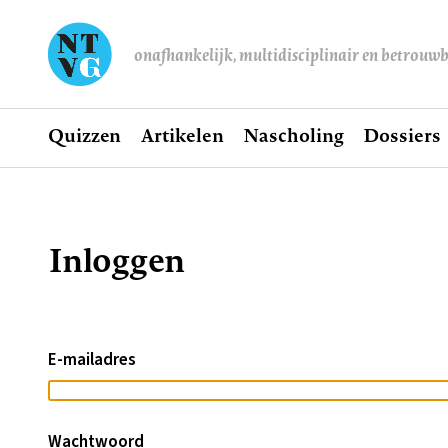
onafhankelijk, multidisciplinair en betrouw
Home
Quizzen
Artikelen
Nascholing
Dossiers
Hoofdnavigatie
Inloggen
Kruimelpad
E-mailadres
Wachtwoord