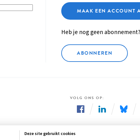
MAAK EEN ACCOUNT 
Heb je nog geen abonnement
ABONNEREN
VOLG ONS OP
Volg
Volg
Volg
ons
ons
ons
Deze site gebruikt cookies
op
op
op