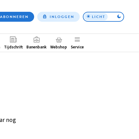
ABONNEREN
INLOGGEN
LICHT
Top
nav
ntair
s
Tijdschrift
Banenbank
Webshop
Service
ar nog