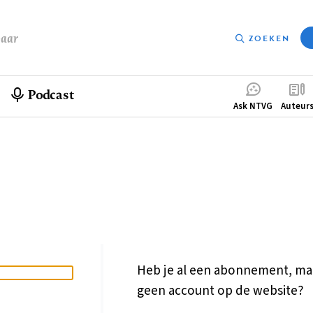
baar
ZOEKEN
Podcast
Compleme
Ask NTVG
Auteur
menu
Heb je al een abonnement, ma
geen account op de website?