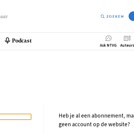
baar
ZOEKEN
Podcast
Compleme
Ask NTVG
Auteur
menu
Heb je al een abonnement, ma
geen account op de website?