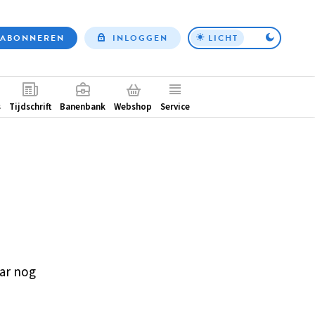
ABONNEREN
INLOGGEN
LICHT
Top
nav
ntair
s
Tijdschrift
Banenbank
Webshop
Service
ar nog