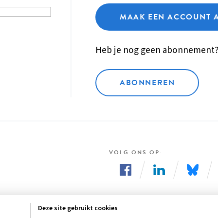
MAAK EEN ACCOUNT 
Heb je nog geen abonnement
ABONNEREN
VOLG ONS OP
Volg
Volg
Volg
ons
ons
ons
Deze site gebruikt cookies
op
op
op