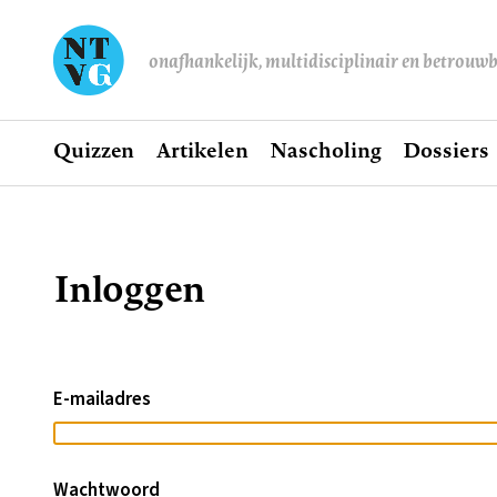
onafhankelijk, multidisciplinair en betrouw
Home
Quizzen
Artikelen
Nascholing
Dossiers
Hoofdnavigatie
Inloggen
Kruimelpad
E-mailadres
Wachtwoord