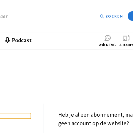
baar
ZOEKEN
Podcast
Compleme
Ask NTVG
Auteur
menu
Heb je al een abonnement, ma
geen account op de website?