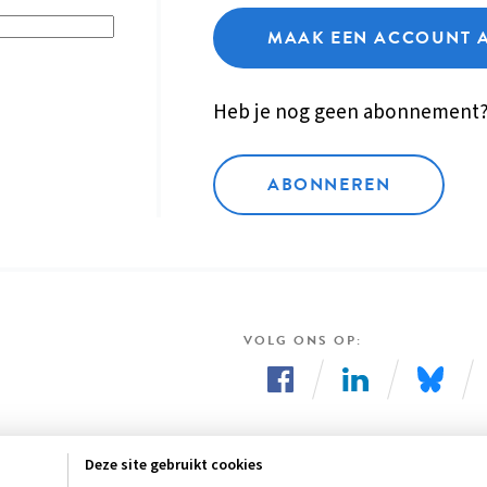
MAAK EEN ACCOUNT 
Heb je nog geen abonnement
ABONNEREN
VOLG ONS OP
Volg
Volg
Volg
ons
ons
ons
Deze site gebruikt cookies
op
op
op