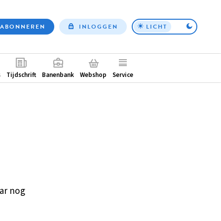
ABONNEREN
INLOGGEN
LICHT
Top
nav
ntair
s
Tijdschrift
Banenbank
Webshop
Service
ar nog