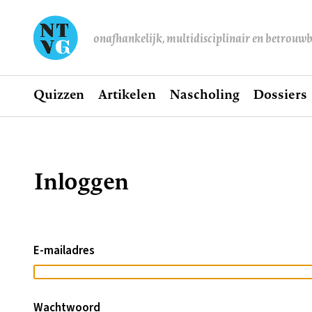
onafhankelijk, multidisciplinair en betrouw
Home
Quizzen
Artikelen
Nascholing
Dossiers
Hoofdnavigatie
Inloggen
Kruimelpad
E-mailadres
Wachtwoord