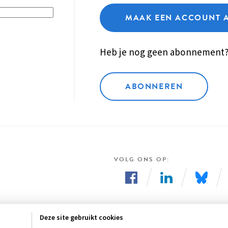
MAAK EEN ACCOUNT 
Heb je nog geen abonnement
ABONNEREN
VOLG ONS OP
Volg
Volg
Volg
ons
ons
ons
Deze site gebruikt cookies
op
op
op