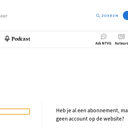
baar
ZOEKEN
Podcast
Compleme
Ask NTVG
Auteur
menu
Heb je al een abonnement, ma
geen account op de website?