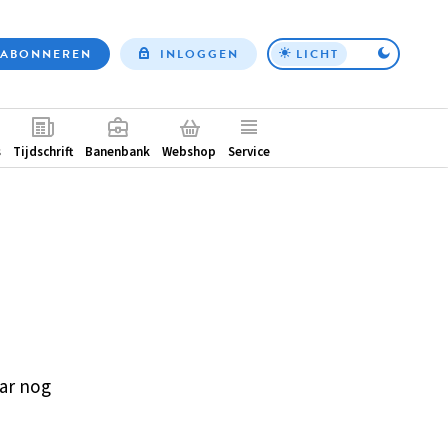
ABONNEREN
INLOGGEN
LICHT
Top
nav
ntair
s
Tijdschrift
Banenbank
Webshop
Service
ar nog