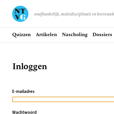
onafhankelijk, multidisciplinair en betrouw
Home
Quizzen
Artikelen
Nascholing
Dossiers
Hoofdnavigatie
Inloggen
Kruimelpad
E-mailadres
Wachtwoord