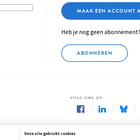
MAAK EEN ACCOUNT 
Heb je nog geen abonnement
ABONNEREN
VOLG ONS OP
Volg
Volg
Volg
ons
ons
ons
Deze site gebruikt cookies
op
op
op