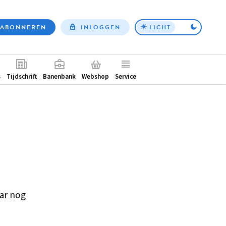
ABONNEREN
INLOGGEN
LICHT
Top
nav
ntair
s
Tijdschrift
Banenbank
Webshop
Service
ar nog