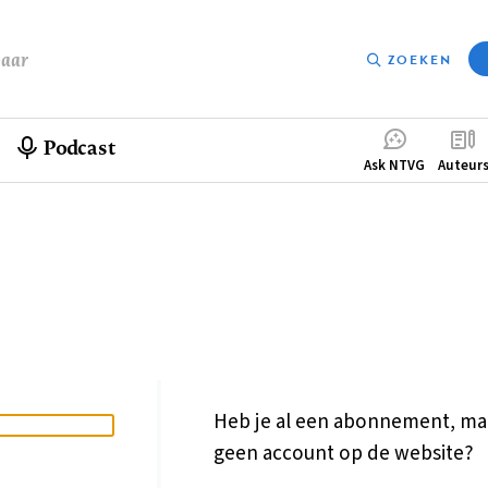
baar
ZOEKEN
Podcast
Compleme
Ask NTVG
Auteur
menu
Heb je al een abonnement, ma
geen account op de website?