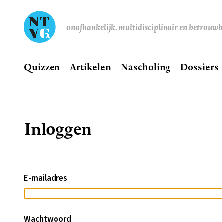
onafhankelijk, multidisciplinair en betrouw
Home
Quizzen
Artikelen
Nascholing
Dossiers
Hoofdnavigatie
Inloggen
Kruimelpad
E-mailadres
Wachtwoord