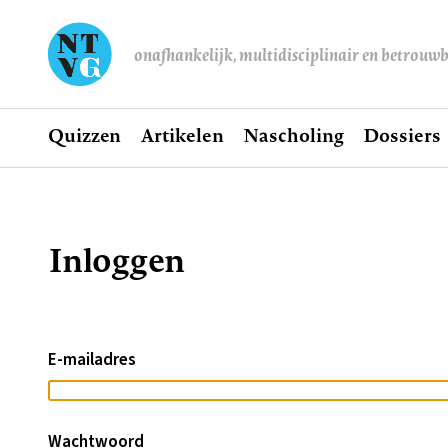
onafhankelijk, multidisciplinair en betrouw
Home
Quizzen
Artikelen
Nascholing
Dossiers
Hoofdnavigatie
Inloggen
Kruimelpad
E-mailadres
Wachtwoord