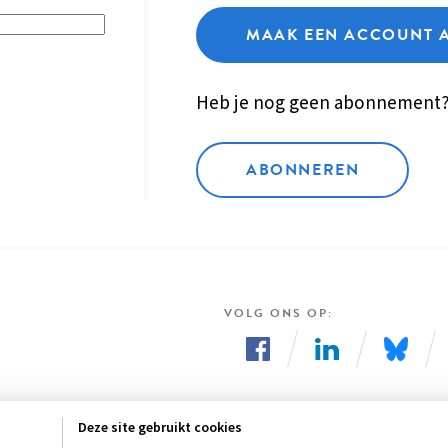
MAAK EEN ACCOUNT 
Heb je nog geen abonnement
ABONNEREN
VOLG ONS OP
Volg
Volg
Volg
ons
ons
ons
Deze site gebruikt cookies
op
op
op