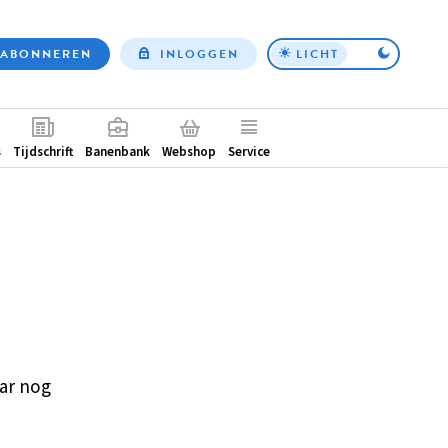
ABONNEREN
INLOGGEN
LICHT
Top
nav
ntair
s
Tijdschrift
Banenbank
Webshop
Service
ar nog