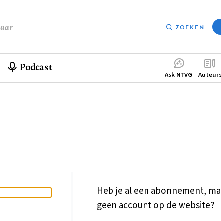
baar
ZOEKEN
Podcast
Compleme
Ask NTVG
Auteur
menu
Heb je al een abonnement, ma
geen account op de website?