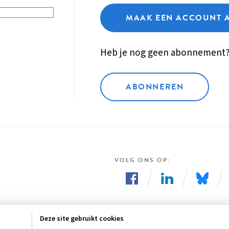
MAAK EEN ACCOUNT 
Heb je nog geen abonnement
ABONNEREN
VOLG ONS OP
Volg
Volg
Volg
ons
ons
ons
Deze site gebruikt cookies
op
op
op