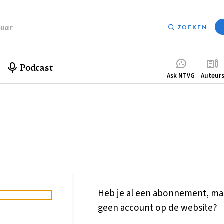
baar
ZOEKEN
Podcast
Compleme
Ask NTVG
Auteur
menu
Heb je al een abonnement, ma
geen account op de website?