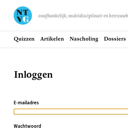
onafhankelijk, multidisciplinair en betrouw
Home
Quizzen
Artikelen
Nascholing
Dossiers
Hoofdnavigatie
Inloggen
Kruimelpad
E-mailadres
Wachtwoord