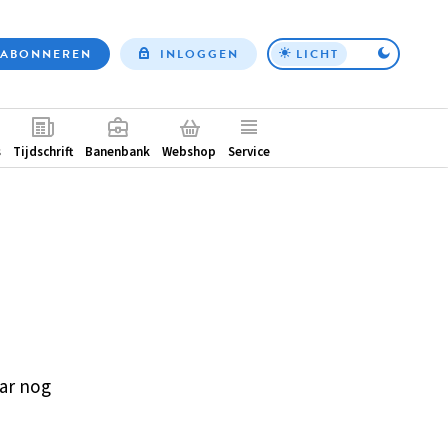
ABONNEREN
INLOGGEN
LICHT
Top
nav
ntair
s
Tijdschrift
Banenbank
Webshop
Service
ar nog