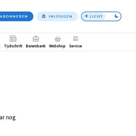
ABONNEREN
INLOGGEN
LICHT
Top
nav
ntair
s
Tijdschrift
Banenbank
Webshop
Service
ar nog