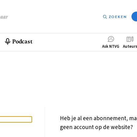
baar
ZOEKEN
Podcast
Compleme
Ask NTVG
Auteur
menu
Heb je al een abonnement, ma
geen account op de website?