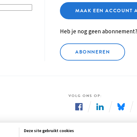
MAAK EEN ACCOUNT 
Heb je nog geen abonnement
ABONNEREN
VOLG ONS OP
Volg
Volg
Volg
ons
ons
ons
Deze site gebruikt cookies
op
op
op