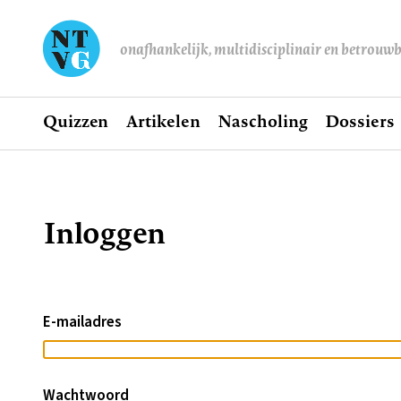
onafhankelijk, multidisciplinair en betrouw
Home
Quizzen
Artikelen
Nascholing
Dossiers
Hoofdnavigatie
Inloggen
Kruimelpad
E-mailadres
Wachtwoord