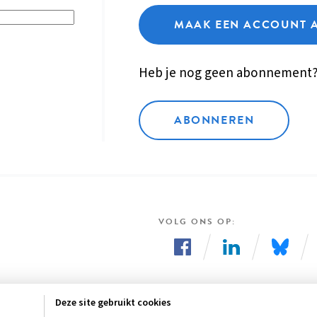
MAAK EEN ACCOUNT 
Heb je nog geen abonnement
ABONNEREN
VOLG ONS OP
Volg
Volg
Volg
ons
ons
ons
Deze site gebruikt cookies
op
op
op