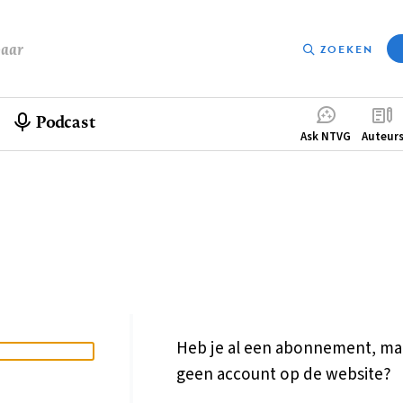
baar
ZOEKEN
Podcast
Compleme
Ask NTVG
Auteur
menu
Heb je al een abonnement, ma
geen account op de website?