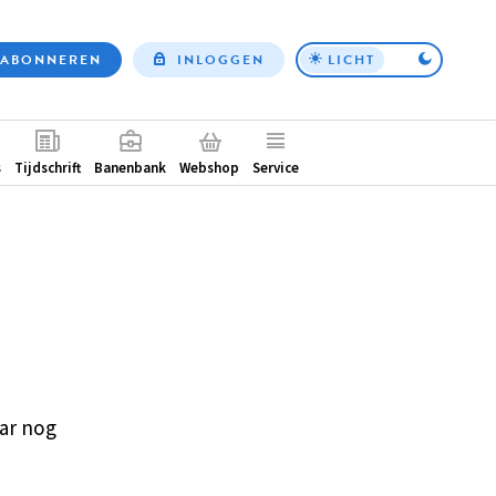
ABONNEREN
INLOGGEN
LICHT
Top
nav
ntair
s
Tijdschrift
Banenbank
Webshop
Service
ar nog