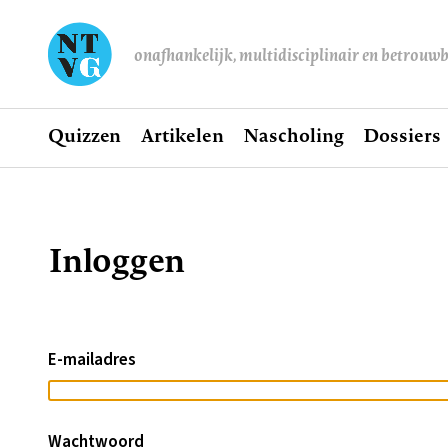
onafhankelijk, multidisciplinair en betrouw
Home
Quizzen
Artikelen
Nascholing
Dossiers
Hoofdnavigatie
Inloggen
Kruimelpad
E-mailadres
Wachtwoord