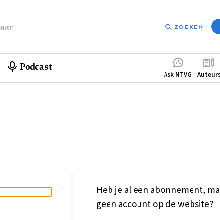
baar
ZOEKEN
Podcast
Compleme
Ask NTVG
Auteur
menu
Heb je al een abonnement, ma
geen account op de website?