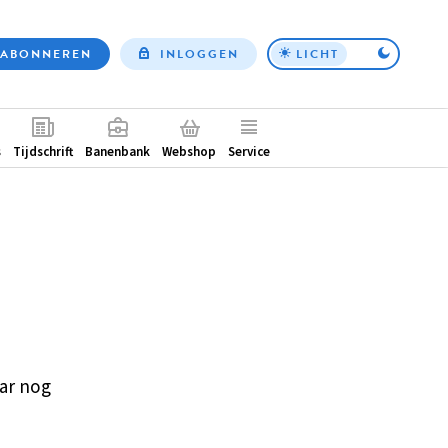
ABONNEREN
INLOGGEN
LICHT
Top
nav
ntair
s
Tijdschrift
Banenbank
Webshop
Service
ar nog