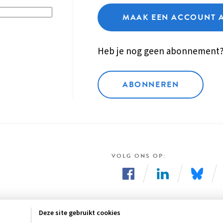
MAAK EEN ACCOUNT 
Heb je nog geen abonnement
ABONNEREN
VOLG ONS OP
Volg
Volg
Volg
ons
ons
ons
Deze site gebruikt cookies
op
op
op