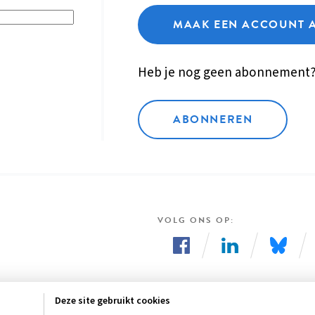
MAAK EEN ACCOUNT 
Heb je nog geen abonnement
ABONNEREN
VOLG ONS OP
Volg
Volg
Volg
ons
ons
ons
Deze site gebruikt cookies
op
op
op