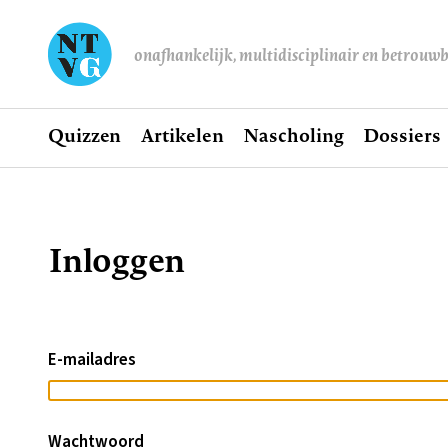
onafhankelijk, multidisciplinair en betrouw
Home
Quizzen
Artikelen
Nascholing
Dossiers
Hoofdnavigatie
Inloggen
Kruimelpad
E-mailadres
Wachtwoord