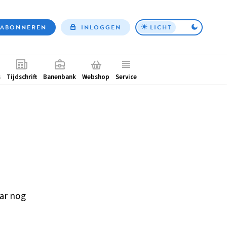
ABONNEREN
INLOGGEN
LICHT
Top
nav
ntair
s
Tijdschrift
Banenbank
Webshop
Service
ar nog