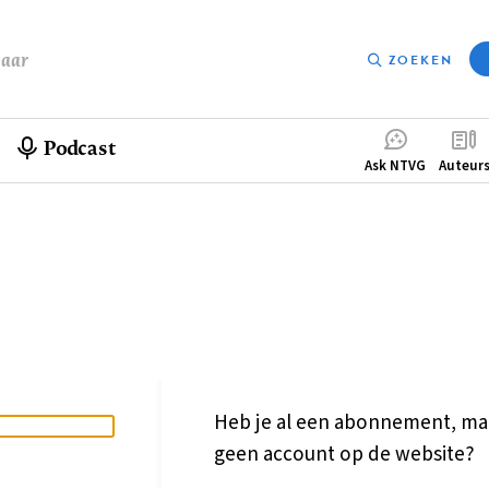
baar
ZOEKEN
Podcast
Compleme
Ask NTVG
Auteur
menu
Heb je al een abonnement, ma
geen account op de website?