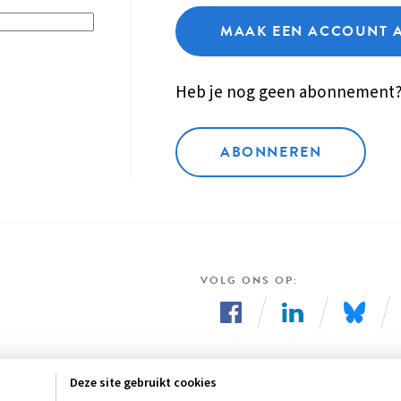
MAAK EEN ACCOUNT 
Heb je nog geen abonnement
ABONNEREN
VOLG ONS OP
Volg
Volg
Volg
ons
ons
ons
Deze site gebruikt cookies
op
op
op