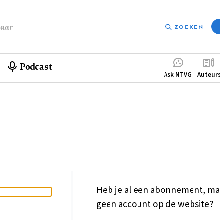
baar
ZOEKEN
Podcast
Compleme
Ask NTVG
Auteur
menu
Heb je al een abonnement, ma
geen account op de website?