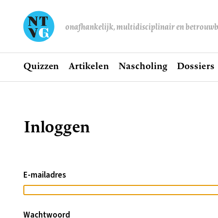
onafhankelijk, multidisciplinair en betrouw
Home
Quizzen
Artikelen
Nascholing
Dossiers
Hoofdnavigatie
Inloggen
Kruimelpad
E-mailadres
Wachtwoord