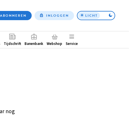
ABONNEREN
INLOGGEN
LICHT
Top
nav
ntair
s
Tijdschrift
Banenbank
Webshop
Service
ar nog