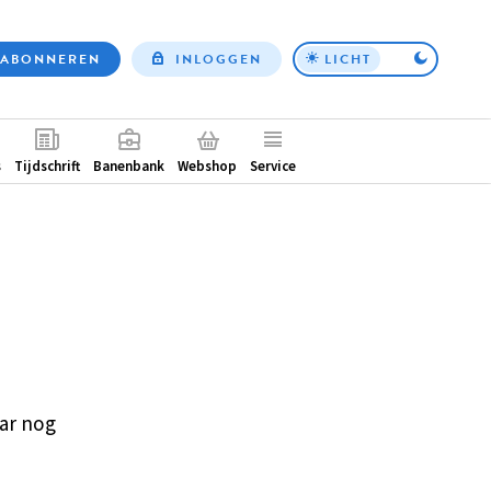
ABONNEREN
INLOGGEN
LICHT
Top
nav
ntair
s
Tijdschrift
Banenbank
Webshop
Service
ar nog