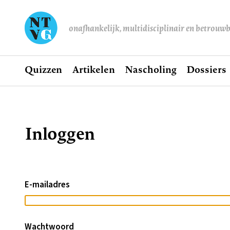
onafhankelijk, multidisciplinair en betrouw
Home
Quizzen
Artikelen
Nascholing
Dossiers
Hoofdnavigatie
Inloggen
Kruimelpad
E-mailadres
Wachtwoord