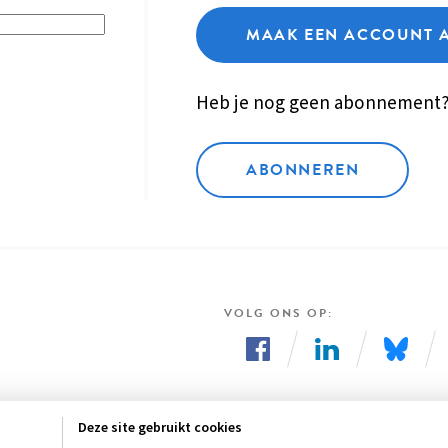
MAAK EEN ACCOUNT 
Heb je nog geen abonnement
ABONNEREN
VOLG ONS OP
Volg
Volg
Volg
ons
ons
ons
Deze site gebruikt cookies
op
op
op