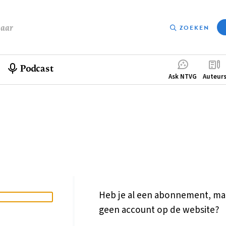
baar
ZOEKEN
Podcast
Compleme
Ask NTVG
Auteur
menu
Heb je al een abonnement, ma
geen account op de website?