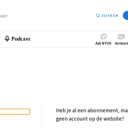
baar
ZOEKEN
Podcast
Compleme
Ask NTVG
Auteur
menu
Heb je al een abonnement, ma
geen account op de website?