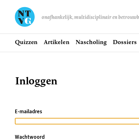
onafhankelijk, multidisciplinair en betrouw
Home
Quizzen
Artikelen
Nascholing
Dossiers
Hoofdnavigatie
Inloggen
Kruimelpad
E-mailadres
Wachtwoord