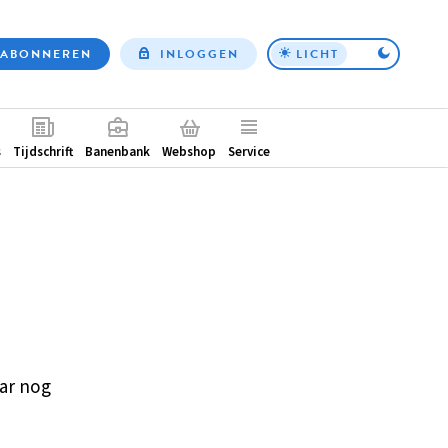
ABONNEREN
INLOGGEN
LICHT
Top
nav
ntair
s
Tijdschrift
Banenbank
Webshop
Service
ar nog