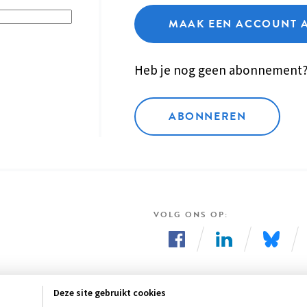
MAAK EEN ACCOUNT 
Heb je nog geen abonnement
ABONNEREN
VOLG ONS OP
Volg
Volg
Volg
ons
ons
ons
Deze site gebruikt cookies
op
op
op