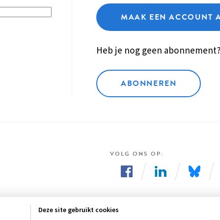
MAAK EEN ACCOUNT 
Heb je nog geen abonnement
ABONNEREN
VOLG ONS OP
Volg
Volg
Volg
ons
ons
ons
Deze site gebruikt cookies
op
op
op