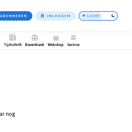
ABONNEREN
INLOGGEN
LICHT
Top
nav
ntair
s
Tijdschrift
Banenbank
Webshop
Service
ar nog