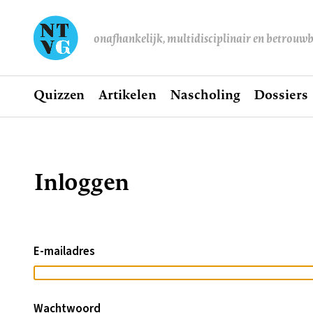
onafhankelijk, multidisciplinair en betrouw
Home
Quizzen
Artikelen
Nascholing
Dossiers
Hoofdnavigatie
Inloggen
Kruimelpad
E-mailadres
Wachtwoord