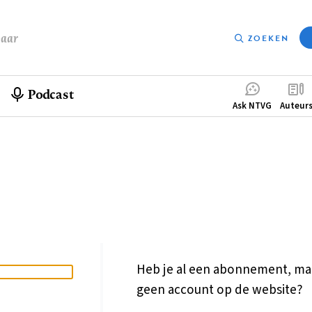
baar
ZOEKEN
Podcast
Compleme
Ask NTVG
Auteur
menu
Heb je al een abonnement, ma
geen account op de website?