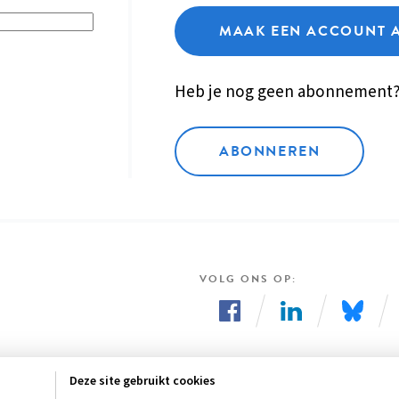
MAAK EEN ACCOUNT 
Heb je nog geen abonnement
ABONNEREN
VOLG ONS OP
Volg
Volg
Volg
ons
ons
ons
Deze site gebruikt cookies
op
op
op