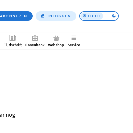
ABONNEREN
INLOGGEN
LICHT
Top
nav
ntair
s
Tijdschrift
Banenbank
Webshop
Service
ar nog