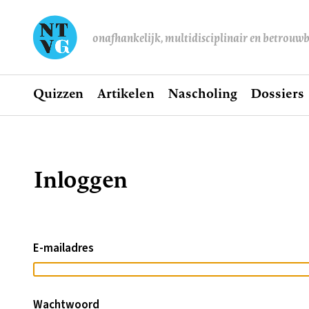
onafhankelijk, multidisciplinair en betrouw
Home
Quizzen
Artikelen
Nascholing
Dossiers
Hoofdnavigatie
Inloggen
Kruimelpad
E-mailadres
Wachtwoord