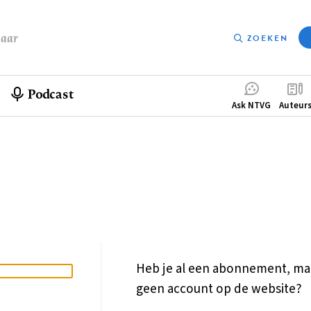
baar
ZOEKEN
Podcast
Compleme
Ask NTVG
Auteur
menu
Heb je al een abonnement, ma
geen account op de website?