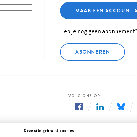
MAAK EEN ACCOUNT 
Heb je nog geen abonnement
ABONNEREN
VOLG ONS OP
Volg
Volg
Volg
ons
ons
ons
Deze site gebruikt cookies
op
op
op