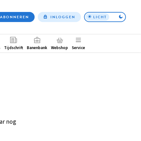
ABONNEREN
INLOGGEN
LICHT
Top
nav
ntair
s
Tijdschrift
Banenbank
Webshop
Service
ar nog