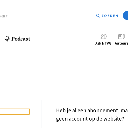
baar
ZOEKEN
Podcast
Compleme
Ask NTVG
Auteur
menu
Heb je al een abonnement, ma
geen account op de website?