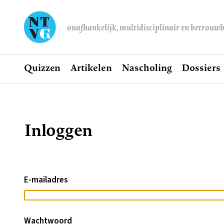
onafhankelijk, multidisciplinair en betrouw
Home
Quizzen
Artikelen
Nascholing
Dossiers
Hoofdnavigatie
Inloggen
Kruimelpad
E-mailadres
Wachtwoord