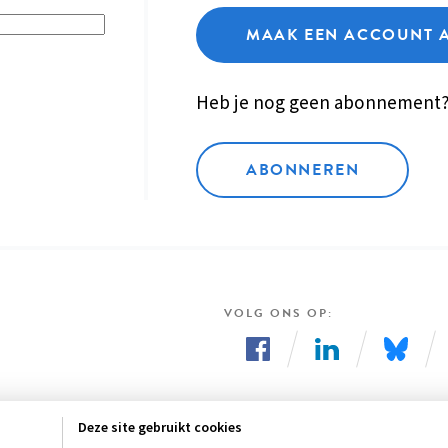
MAAK EEN ACCOUNT 
Heb je nog geen abonnement
ABONNEREN
VOLG ONS OP
Volg
Volg
Volg
ons
ons
ons
Deze site gebruikt cookies
op
op
op