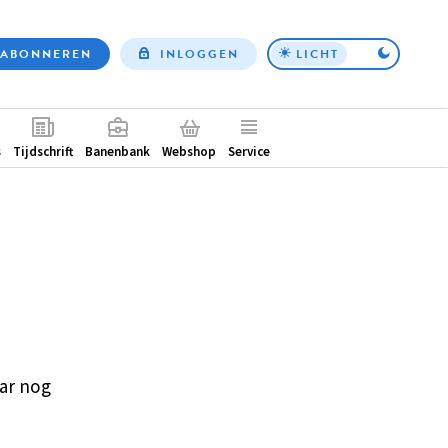
ABONNEREN
INLOGGEN
LICHT
Top
nav
ntair
s
Tijdschrift
Banenbank
Webshop
Service
ar nog