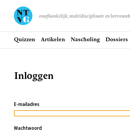
onafhankelijk, multidisciplinair en betrouw
Home
Quizzen
Artikelen
Nascholing
Dossiers
Hoofdnavigatie
Inloggen
Kruimelpad
E-mailadres
Wachtwoord