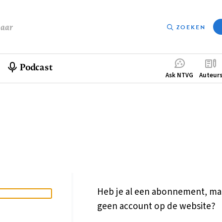
baar
ZOEKEN
Podcast
Compleme
Ask NTVG
Auteur
menu
Heb je al een abonnement, ma
geen account op de website?