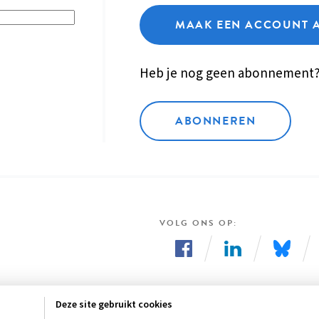
MAAK EEN ACCOUNT 
Heb je nog geen abonnement
ABONNEREN
VOLG ONS OP
Volg
Volg
Volg
ons
ons
ons
Deze site gebruikt cookies
op
op
op