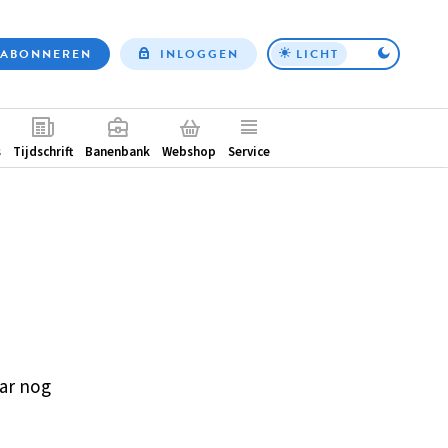
ABONNEREN
INLOGGEN
LICHT
Top
nav
ntair
s
Tijdschrift
Banenbank
Webshop
Service
ar nog