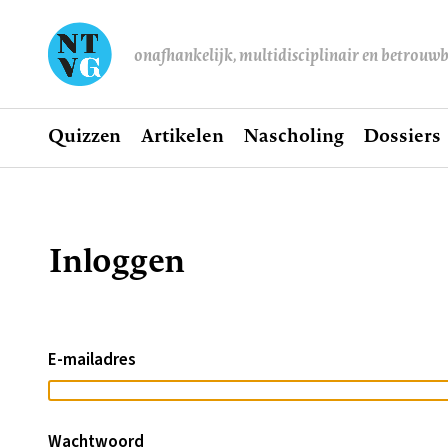
onafhankelijk, multidisciplinair en betrouw
Home
Quizzen
Artikelen
Nascholing
Dossiers
Hoofdnavigatie
Inloggen
Kruimelpad
E-mailadres
Wachtwoord