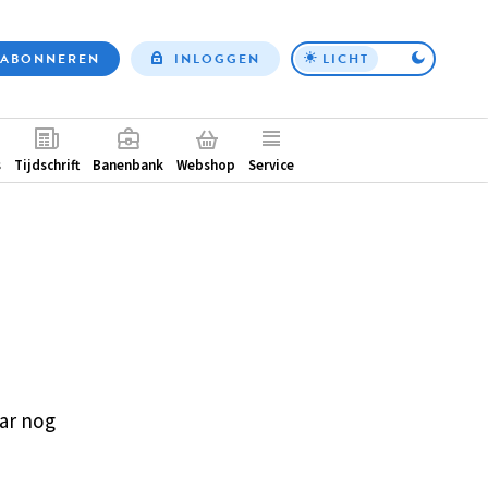
ABONNEREN
INLOGGEN
LICHT
Top
nav
ntair
s
Tijdschrift
Banenbank
Webshop
Service
ar nog