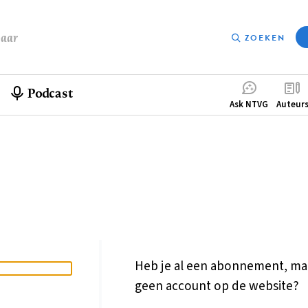
baar
ZOEKEN
Podcast
Compleme
Ask NTVG
Auteur
menu
Heb je al een abonnement, ma
geen account op de website?