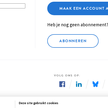
MAAK EEN ACCOUNT 
Heb je nog geen abonnement
ABONNEREN
VOLG ONS OP
Volg
Volg
Volg
ons
ons
ons
Deze site gebruikt cookies
op
op
op