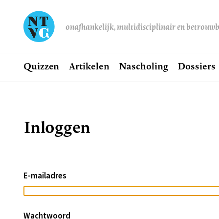
onafhankelijk, multidisciplinair en betrouw
Home
Quizzen
Artikelen
Nascholing
Dossiers
Hoofdnavigatie
Inloggen
Kruimelpad
E-mailadres
Wachtwoord