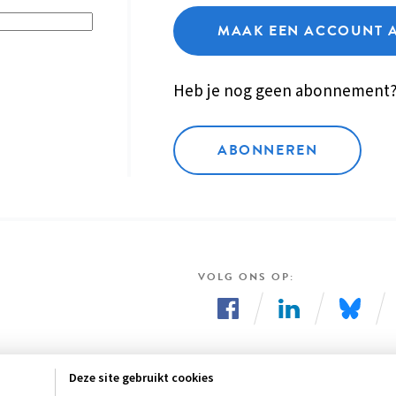
MAAK EEN ACCOUNT 
Heb je nog geen abonnement
ABONNEREN
VOLG ONS OP
Volg
Volg
Volg
ons
ons
ons
Deze site gebruikt cookies
op
op
op