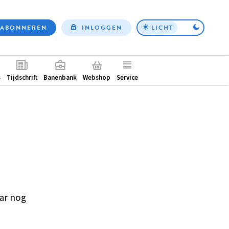
ABONNEREN
INLOGGEN
LICHT
Top
nav
ntair
s
Tijdschrift
Banenbank
Webshop
Service
ar nog