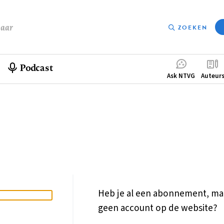
baar
ZOEKEN
Podcast
Compleme
Ask NTVG
Auteur
menu
Heb je al een abonnement, ma
geen account op de website?