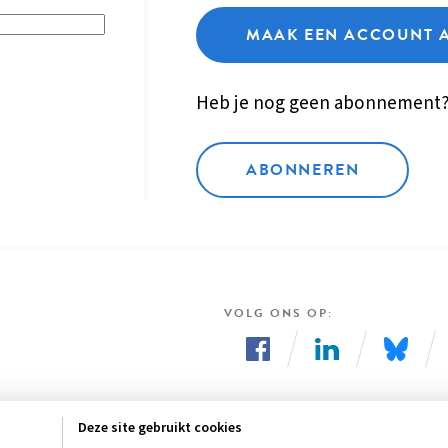
MAAK EEN ACCOUNT 
Heb je nog geen abonnement
ABONNEREN
VOLG ONS OP
Volg
Volg
Volg
ons
ons
ons
Deze site gebruikt cookies
op
op
op