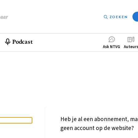
baar
ZOEKEN
Podcast
Compleme
Ask NTVG
Auteur
menu
Heb je al een abonnement, ma
geen account op de website?