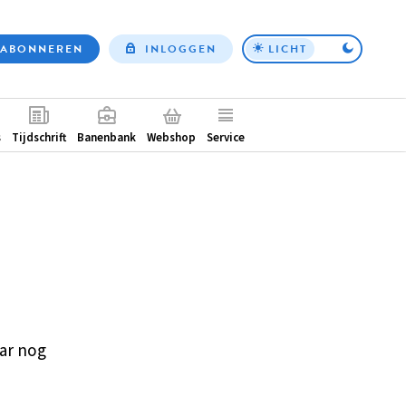
ABONNEREN
INLOGGEN
LICHT
Top
nav
ntair
s
Tijdschrift
Banenbank
Webshop
Service
ar nog