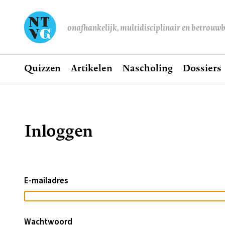
onafhankelijk, multidisciplinair en betrouw
Home
Quizzen
Artikelen
Nascholing
Dossiers
Hoofdnavigatie
Inloggen
Kruimelpad
E-mailadres
Wachtwoord