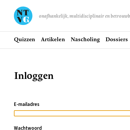
onafhankelijk, multidisciplinair en betrouw
Home
Quizzen
Artikelen
Nascholing
Dossiers
Hoofdnavigatie
Inloggen
Kruimelpad
E-mailadres
Wachtwoord