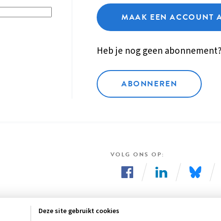
MAAK EEN ACCOUNT 
Heb je nog geen abonnement
ABONNEREN
VOLG ONS OP
Volg
Volg
Volg
ons
ons
ons
Deze site gebruikt cookies
op
op
op