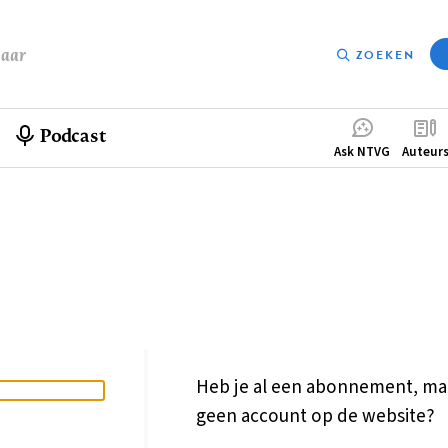
baar
ZOEKEN
Podcast
Compleme
Ask NTVG
Auteur
menu
Heb je al een abonnement, ma
geen account op de website?