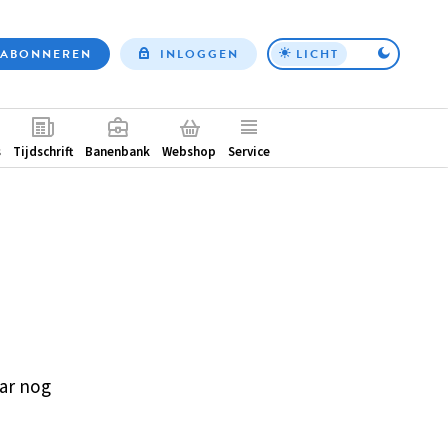
ABONNEREN
INLOGGEN
LICHT
Top
nav
ntair
s
Tijdschrift
Banenbank
Webshop
Service
ar nog