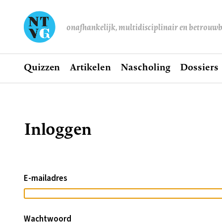
onafhankelijk, multidisciplinair en betrouw
Home
Quizzen
Artikelen
Nascholing
Dossiers
Hoofdnavigatie
Inloggen
Kruimelpad
E-mailadres
Wachtwoord