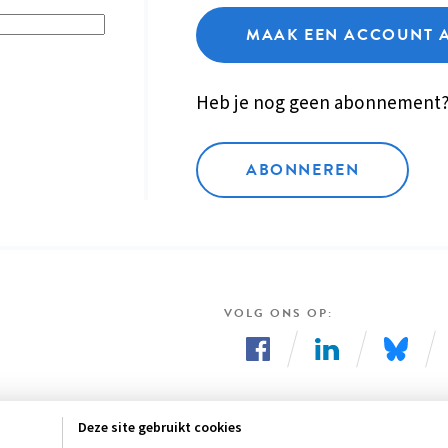
MAAK EEN ACCOUNT 
Heb je nog geen abonnement
ABONNEREN
VOLG ONS OP
Volg
Volg
Volg
ons
ons
ons
Deze site gebruikt cookies
op
op
op