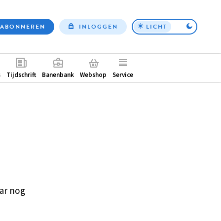
ABONNEREN
INLOGGEN
LICHT
Top
nav
ntair
s
Tijdschrift
Banenbank
Webshop
Service
ar nog