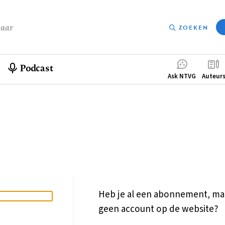
baar
ZOEKEN
Podcast
Compleme
Ask NTVG
Auteur
menu
Heb je al een abonnement, ma
geen account op de website?