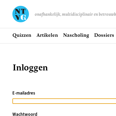
onafhankelijk, multidisciplinair en betrouw
Home
Quizzen
Artikelen
Nascholing
Dossiers
Hoofdnavigatie
Inloggen
Kruimelpad
E-mailadres
Wachtwoord