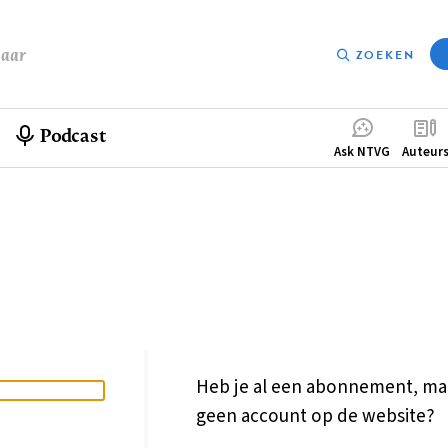
baar
ZOEKEN
Podcast
Compleme
Ask NTVG
Auteur
menu
Heb je al een abonnement, ma
geen account op de website?