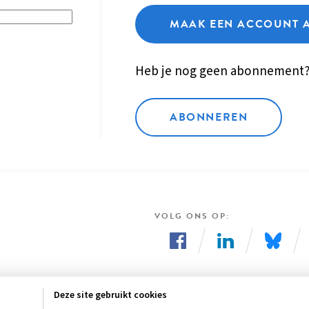
MAAK EEN ACCOUNT 
Heb je nog geen abonnement
ABONNEREN
VOLG ONS OP
Volg
Volg
Volg
ons
ons
ons
Deze site gebruikt cookies
op
op
op