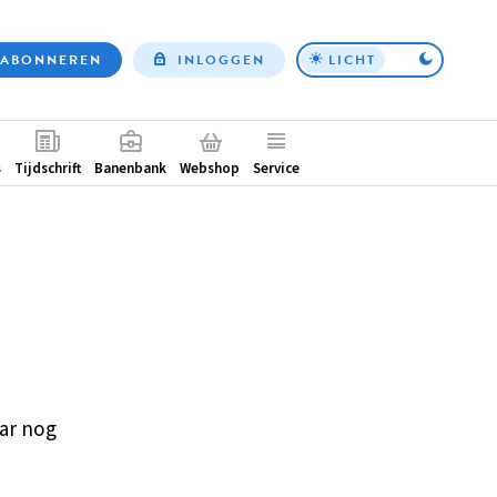
ABONNEREN
INLOGGEN
LICHT
Top
nav
ntair
s
Tijdschrift
Banenbank
Webshop
Service
ar nog