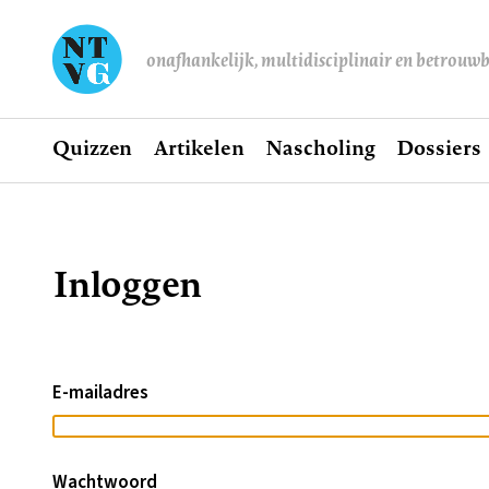
onafhankelijk, multidisciplinair en betrouw
Home
Quizzen
Artikelen
Nascholing
Dossiers
Hoofdnavigatie
Inloggen
Kruimelpad
E-mailadres
Wachtwoord