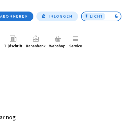
ABONNEREN
INLOGGEN
LICHT
Top
nav
ntair
s
Tijdschrift
Banenbank
Webshop
Service
ar nog