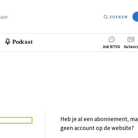
baar
ZOEKEN
Podcast
Compleme
Ask NTVG
Auteur
menu
Heb je al een abonnement, ma
geen account op de website?