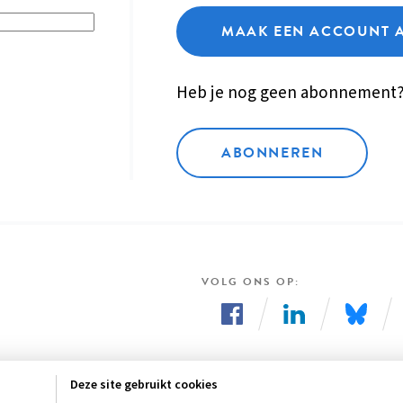
MAAK EEN ACCOUNT 
Heb je nog geen abonnement
ABONNEREN
VOLG ONS OP
Volg
Volg
Volg
ons
ons
ons
Deze site gebruikt cookies
op
op
op