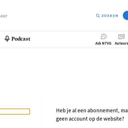
baar
ZOEKEN
Podcast
Compleme
Ask NTVG
Auteur
menu
Heb je al een abonnement, ma
geen account op de website?