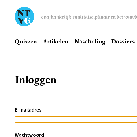
onafhankelijk, multidisciplinair en betrouw
Home
Quizzen
Artikelen
Nascholing
Dossiers
Hoofdnavigatie
Inloggen
Kruimelpad
E-mailadres
Wachtwoord