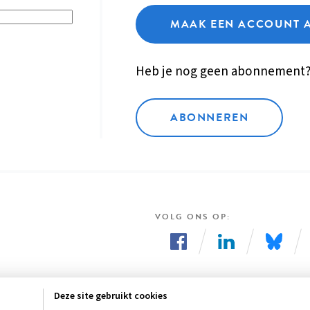
MAAK EEN ACCOUNT 
Heb je nog geen abonnement
ABONNEREN
VOLG ONS OP
Volg
Volg
Volg
ons
ons
ons
Deze site gebruikt cookies
op
op
op