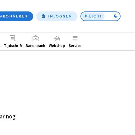
ABONNEREN
INLOGGEN
LICHT
Top
nav
ntair
s
Tijdschrift
Banenbank
Webshop
Service
ar nog